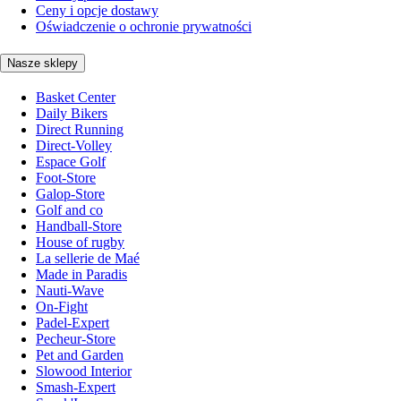
Ceny i opcje dostawy
Oświadczenie o ochronie prywatności
Nasze sklepy
Basket Center
Daily Bikers
Direct Running
Direct-Volley
Espace Golf
Foot-Store
Galop-Store
Golf and co
Handball-Store
House of rugby
La sellerie de Maé
Made in Paradis
Nauti-Wave
On-Fight
Padel-Expert
Pecheur-Store
Pet and Garden
Slowood Interior
Smash-Expert