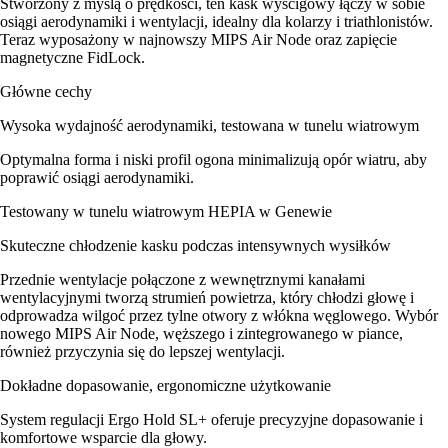
Stworzony z myślą o prędkości, ten kask wyścigowy łączy w sobie
osiągi aerodynamiki i wentylacji, idealny dla kolarzy i triathlonistów.
Teraz wyposażony w najnowszy MIPS Air Node oraz zapięcie
magnetyczne FidLock.
Główne cechy
Wysoka wydajność aerodynamiki, testowana w tunelu wiatrowym
Optymalna forma i niski profil ogona minimalizują opór wiatru, aby
poprawić osiągi aerodynamiki.
Testowany w tunelu wiatrowym HEPIA w Genewie
Skuteczne chłodzenie kasku podczas intensywnych wysiłków
Przednie wentylacje połączone z wewnętrznymi kanałami
wentylacyjnymi tworzą strumień powietrza, który chłodzi głowę i
odprowadza wilgoć przez tylne otwory z włókna węglowego. Wybór
nowego MIPS Air Node, węższego i zintegrowanego w piance,
również przyczynia się do lepszej wentylacji.
Dokładne dopasowanie, ergonomiczne użytkowanie
System regulacji Ergo Hold SL+ oferuje precyzyjne dopasowanie i
komfortowe wsparcie dla głowy.