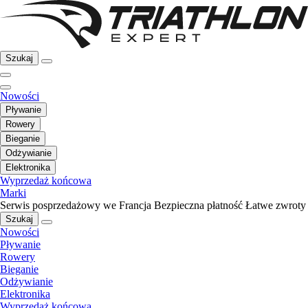
Szukaj
Nowości
Pływanie
Rowery
Bieganie
Odżywianie
Elektronika
Wyprzedaż końcowa
Marki
Serwis posprzedażowy we Francja
Bezpieczna płatność
Łatwe zwroty
Szukaj
Nowości
Pływanie
Rowery
Bieganie
Odżywianie
Elektronika
Wyprzedaż końcowa