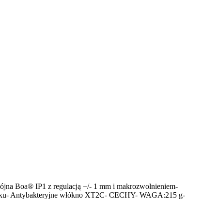
a Boa® IP1 z regulacją +/- 1 mm i makrozwolnieniem-
go łuku- Antybakteryjne włókno XT2C- CECHY- WAGA:215 g-