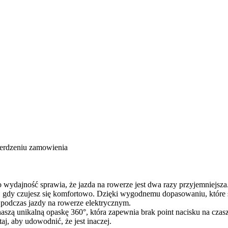
ierdzeniu zamowienia
 wydajność sprawia, że jazda na rowerze jest dwa razy przyjemniejsza
dy, gdy czujesz się komfortowo. Dzięki wygodnemu dopasowaniu, które 
ę podczas jazdy na rowerze elektrycznym.
szą unikalną opaskę 360°, która zapewnia brak point nacisku na czas
aj, aby udowodnić, że jest inaczej.