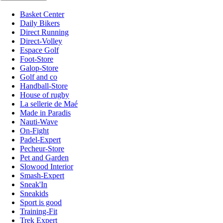
Basket Center
Daily Bikers
Direct Running
Direct-Volley
Espace Golf
Foot-Store
Galop-Store
Golf and co
Handball-Store
House of rugby
La sellerie de Maé
Made in Paradis
Nauti-Wave
On-Fight
Padel-Expert
Pecheur-Store
Pet and Garden
Slowood Interior
Smash-Expert
Sneak'In
Sneakids
Sport is good
Training-Fit
Trek Expert