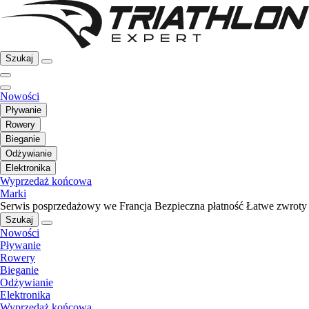
Szukaj
Nowości
Pływanie
Rowery
Bieganie
Odżywianie
Elektronika
Wyprzedaż końcowa
Marki
Serwis posprzedażowy we Francja
Bezpieczna płatność
Łatwe zwroty
Szukaj
Nowości
Pływanie
Rowery
Bieganie
Odżywianie
Elektronika
Wyprzedaż końcowa