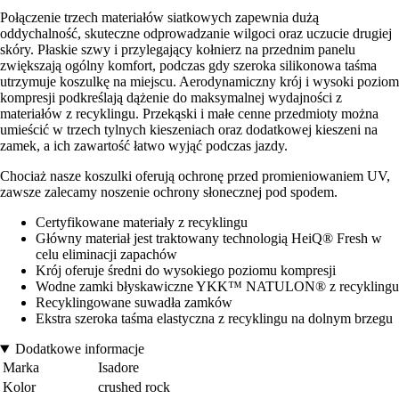
Połączenie trzech materiałów siatkowych zapewnia dużą
oddychalność, skuteczne odprowadzanie wilgoci oraz uczucie drugiej
skóry. Płaskie szwy i przylegający kołnierz na przednim panelu
zwiększają ogólny komfort, podczas gdy szeroka silikonowa taśma
utrzymuje koszulkę na miejscu. Aerodynamiczny krój i wysoki poziom
kompresji podkreślają dążenie do maksymalnej wydajności z
materiałów z recyklingu. Przekąski i małe cenne przedmioty można
umieścić w trzech tylnych kieszeniach oraz dodatkowej kieszeni na
zamek, a ich zawartość łatwo wyjąć podczas jazdy.
Chociaż nasze koszulki oferują ochronę przed promieniowaniem UV,
zawsze zalecamy noszenie ochrony słonecznej pod spodem.
Certyfikowane materiały z recyklingu
Główny materiał jest traktowany technologią HeiQ® Fresh w
celu eliminacji zapachów
Krój oferuje średni do wysokiego poziomu kompresji
Wodne zamki błyskawiczne YKK™ NATULON® z recyklingu
Recyklingowane suwadła zamków
Ekstra szeroka taśma elastyczna z recyklingu na dolnym brzegu
Dodatkowe informacje
Marka
Isadore
Kolor
crushed rock