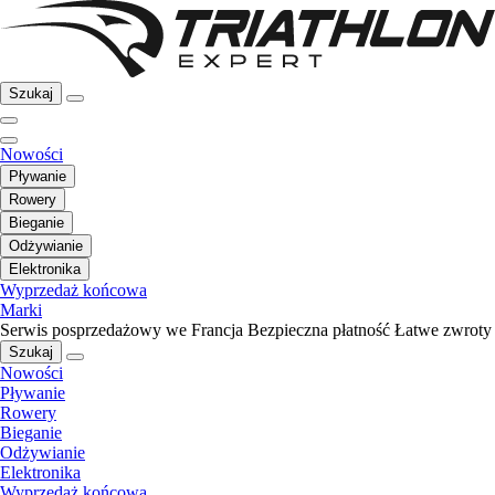
Szukaj
Nowości
Pływanie
Rowery
Bieganie
Odżywianie
Elektronika
Wyprzedaż końcowa
Marki
Serwis posprzedażowy we Francja
Bezpieczna płatność
Łatwe zwroty
Szukaj
Nowości
Pływanie
Rowery
Bieganie
Odżywianie
Elektronika
Wyprzedaż końcowa