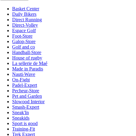
Basket Center
Daily Bikers
Direct Running
Direct-Volley
Espace Golf
Foot-Store
Galop-Store
Golf and co
Handball-Store
House of rugby
La sellerie de Maé
Made in Paradis
Nauti-Wave
On-Fight
Padel-Expert
Pecheur-Store
Pet and Garden
Slowood Interior
Smash-Expert
Sneak'In
Sneakids
Sport is good
Training-Fit
Trek Expert