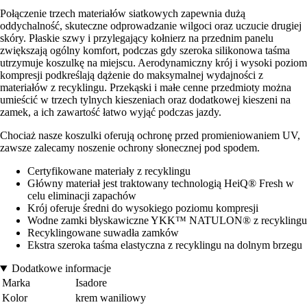
Połączenie trzech materiałów siatkowych zapewnia dużą
oddychalność, skuteczne odprowadzanie wilgoci oraz uczucie drugiej
skóry. Płaskie szwy i przylegający kołnierz na przednim panelu
zwiększają ogólny komfort, podczas gdy szeroka silikonowa taśma
utrzymuje koszulkę na miejscu. Aerodynamiczny krój i wysoki poziom
kompresji podkreślają dążenie do maksymalnej wydajności z
materiałów z recyklingu. Przekąski i małe cenne przedmioty można
umieścić w trzech tylnych kieszeniach oraz dodatkowej kieszeni na
zamek, a ich zawartość łatwo wyjąć podczas jazdy.
Chociaż nasze koszulki oferują ochronę przed promieniowaniem UV,
zawsze zalecamy noszenie ochrony słonecznej pod spodem.
Certyfikowane materiały z recyklingu
Główny materiał jest traktowany technologią HeiQ® Fresh w
celu eliminacji zapachów
Krój oferuje średni do wysokiego poziomu kompresji
Wodne zamki błyskawiczne YKK™ NATULON® z recyklingu
Recyklingowane suwadła zamków
Ekstra szeroka taśma elastyczna z recyklingu na dolnym brzegu
Dodatkowe informacje
Marka
Isadore
Kolor
krem waniliowy