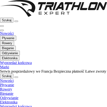
Szukaj
Nowości
Pływanie
Rowery
Bieganie
Odżywianie
Elektronika
Wyprzedaż końcowa
Marki
Serwis posprzedażowy we Francja
Bezpieczna płatność
Łatwe zwroty
Szukaj
Nowości
Pływanie
Rowery
Bieganie
Odżywianie
Elektronika
Wyprzedaż końcowa