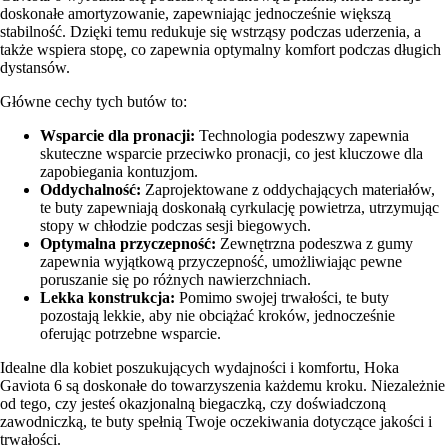
doskonałe amortyzowanie, zapewniając jednocześnie większą
stabilność. Dzięki temu redukuje się wstrząsy podczas uderzenia, a
także wspiera stopę, co zapewnia optymalny komfort podczas długich
dystansów.
Główne cechy tych butów to:
Wsparcie dla pronacji:
Technologia podeszwy zapewnia
skuteczne wsparcie przeciwko pronacji, co jest kluczowe dla
zapobiegania kontuzjom.
Oddychalność:
Zaprojektowane z oddychających materiałów,
te buty zapewniają doskonałą cyrkulację powietrza, utrzymując
stopy w chłodzie podczas sesji biegowych.
Optymalna przyczepność:
Zewnętrzna podeszwa z gumy
zapewnia wyjątkową przyczepność, umożliwiając pewne
poruszanie się po różnych nawierzchniach.
Lekka konstrukcja:
Pomimo swojej trwałości, te buty
pozostają lekkie, aby nie obciążać kroków, jednocześnie
oferując potrzebne wsparcie.
Idealne dla kobiet poszukujących wydajności i komfortu, Hoka
Gaviota 6 są doskonałe do towarzyszenia każdemu kroku. Niezależnie
od tego, czy jesteś okazjonalną biegaczką, czy doświadczoną
zawodniczką, te buty spełnią Twoje oczekiwania dotyczące jakości i
trwałości.