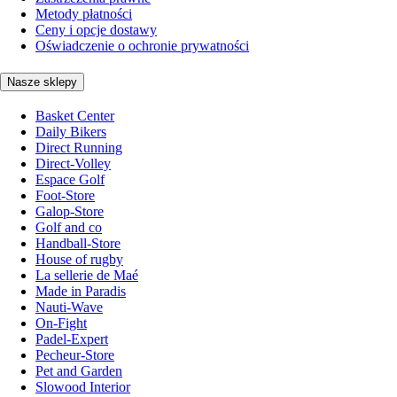
Metody płatności
Ceny i opcje dostawy
Oświadczenie o ochronie prywatności
Nasze sklepy
Basket Center
Daily Bikers
Direct Running
Direct-Volley
Espace Golf
Foot-Store
Galop-Store
Golf and co
Handball-Store
House of rugby
La sellerie de Maé
Made in Paradis
Nauti-Wave
On-Fight
Padel-Expert
Pecheur-Store
Pet and Garden
Slowood Interior