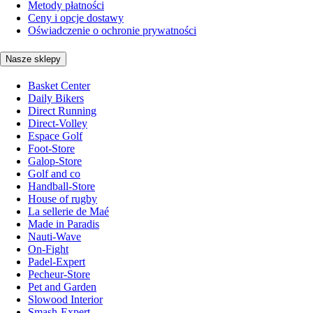
Metody płatności
Ceny i opcje dostawy
Oświadczenie o ochronie prywatności
Nasze sklepy
Basket Center
Daily Bikers
Direct Running
Direct-Volley
Espace Golf
Foot-Store
Galop-Store
Golf and co
Handball-Store
House of rugby
La sellerie de Maé
Made in Paradis
Nauti-Wave
On-Fight
Padel-Expert
Pecheur-Store
Pet and Garden
Slowood Interior
Smash-Expert