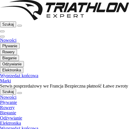
Szukaj
Nowości
Pływanie
Rowery
Bieganie
Odżywianie
Elektronika
Wyprzedaż końcowa
Marki
Serwis posprzedażowy we Francja
Bezpieczna płatność
Łatwe zwroty
Szukaj
Nowości
Pływanie
Rowery
Bieganie
Odżywianie
Elektronika
Wyprzedaż końcowa