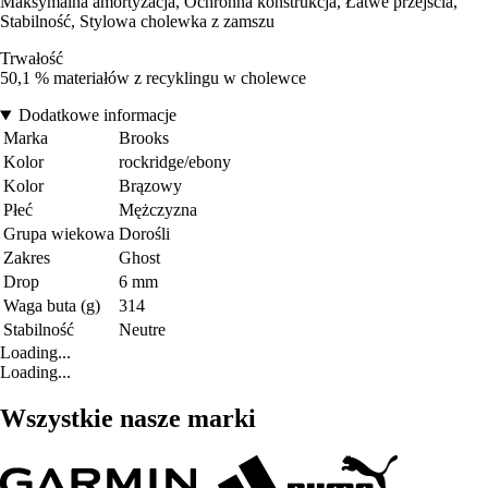
Maksymalna amortyzacja, Ochronna konstrukcja, Łatwe przejścia,
Stabilność, Stylowa cholewka z zamszu
Trwałość
50,1 % materiałów z recyklingu w cholewce
Dodatkowe informacje
Marka
Brooks
Kolor
rockridge/ebony
Kolor
Brązowy
Płeć
Mężczyzna
Grupa wiekowa
Dorośli
Zakres
Ghost
Drop
6 mm
Waga buta (g)
314
Stabilność
Neutre
Loading...
Loading...
Wszystkie nasze marki