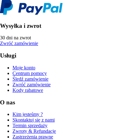
Wysyłka i zwrot
30 dni na zwrot
Zwróć zamówienie
Usługi
Moje konto
Centrum pomocy
Śledź zamówienie
Zwróć zamówienie
Kody rabatowe
O nas
Kim jesteśmy ?
Skontaktuj się z nami
Termin sprzedaży
Zwroty & Refundacje
Zastrzeżenia prawne