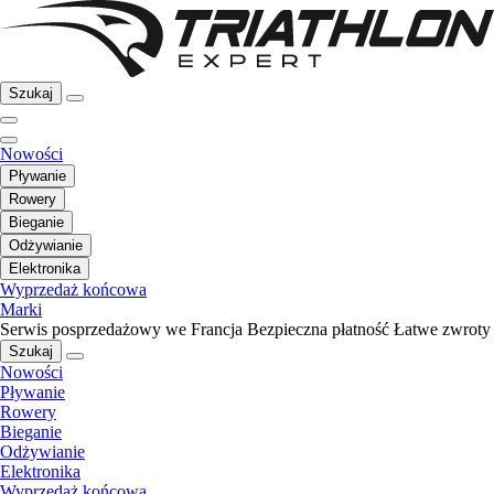
Szukaj
Nowości
Pływanie
Rowery
Bieganie
Odżywianie
Elektronika
Wyprzedaż końcowa
Marki
Serwis posprzedażowy we Francja
Bezpieczna płatność
Łatwe zwroty
Szukaj
Nowości
Pływanie
Rowery
Bieganie
Odżywianie
Elektronika
Wyprzedaż końcowa