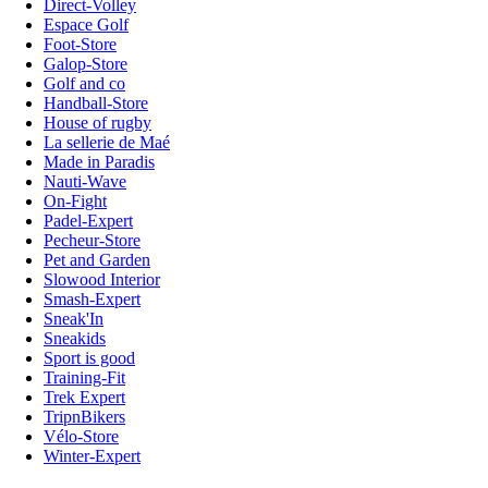
Direct-Volley
Espace Golf
Foot-Store
Galop-Store
Golf and co
Handball-Store
House of rugby
La sellerie de Maé
Made in Paradis
Nauti-Wave
On-Fight
Padel-Expert
Pecheur-Store
Pet and Garden
Slowood Interior
Smash-Expert
Sneak'In
Sneakids
Sport is good
Training-Fit
Trek Expert
TripnBikers
Vélo-Store
Winter-Expert