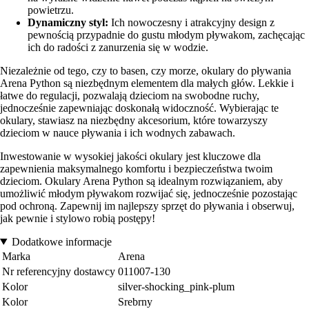
powietrzu.
Dynamiczny styl:
Ich nowoczesny i atrakcyjny design z
pewnością przypadnie do gustu młodym pływakom, zachęcając
ich do radości z zanurzenia się w wodzie.
Niezależnie od tego, czy to basen, czy morze, okulary do pływania
Arena Python są niezbędnym elementem dla małych głów. Lekkie i
łatwe do regulacji, pozwalają dzieciom na swobodne ruchy,
jednocześnie zapewniając doskonałą widoczność. Wybierając te
okulary, stawiasz na niezbędny akcesorium, które towarzyszy
dzieciom w nauce pływania i ich wodnych zabawach.
Inwestowanie w wysokiej jakości okulary jest kluczowe dla
zapewnienia maksymalnego komfortu i bezpieczeństwa twoim
dzieciom. Okulary Arena Python są idealnym rozwiązaniem, aby
umożliwić młodym pływakom rozwijać się, jednocześnie pozostając
pod ochroną. Zapewnij im najlepszy sprzęt do pływania i obserwuj,
jak pewnie i stylowo robią postępy!
Dodatkowe informacje
Marka
Arena
Nr referencyjny dostawcy
011007-130
Kolor
silver-shocking_pink-plum
Kolor
Srebrny