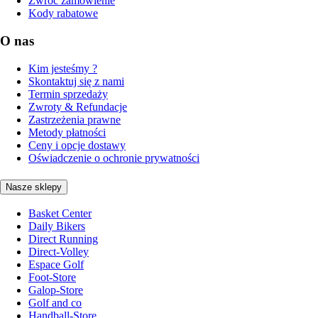
Zwróć zamówienie
Kody rabatowe
O nas
Kim jesteśmy ?
Skontaktuj się z nami
Termin sprzedaży
Zwroty & Refundacje
Zastrzeżenia prawne
Metody płatności
Ceny i opcje dostawy
Oświadczenie o ochronie prywatności
Nasze sklepy
Basket Center
Daily Bikers
Direct Running
Direct-Volley
Espace Golf
Foot-Store
Galop-Store
Golf and co
Handball-Store