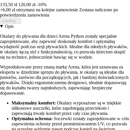
133,50 zł
120,00 zł
-10%
+6,00 zł
otrzymasz na kolejne zamowienie
Zostana naliczone po
potwierdzeniu zamowienia
Loading...
Opis
Okulary do pływania dla dzieci Arena Python zostały specjalnie
zaprojektowane, aby zapewnić doskonały komfort i optymalną
wydajność podczas sesji pływackich. Idealne dla młodych pływaków,
te okulary łączą styl z funkcjonalnością, co pozwala dzieciom skupić
się na technice, jednocześnie bawiąc się w wodzie.
Wyprodukowane przez znaną markę Arena, która jest uznawana za
eksperta w dziedzinie sprzętu do pływania, te okulary są idealne dla
juniorów, zarówno dla początkujących, jak i bardziej doświadczonych
pływaków. Dzięki ergonomicznemu designowi, idealnie dopasowują
się do kształtu twarzy najmłodszych, zapewniając bezpieczne
dopasowanie.
Maksymalny komfort:
Okulary wyposażone są w miękkie
silikonowe uszczelki, które zapobiegają przeciekom i
zapewniają trwały komfort przez cały czas pływania.
Optymalna ochrona:
Soczewki zostały zaprojektowane w celu
zapewnienia ochrony przed promieniowaniem UV, co pozwala
na wyraźne widzenie nawet podczas kąpieli na świeżym