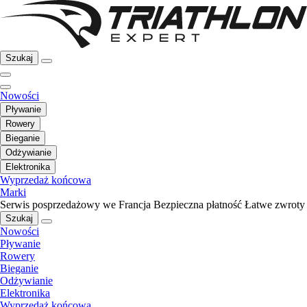
Szukaj
Nowości
Pływanie
Rowery
Bieganie
Odżywianie
Elektronika
Wyprzedaż końcowa
Marki
Serwis posprzedażowy we Francja
Bezpieczna płatność
Łatwe zwroty
Szukaj
Nowości
Pływanie
Rowery
Bieganie
Odżywianie
Elektronika
Wyprzedaż końcowa