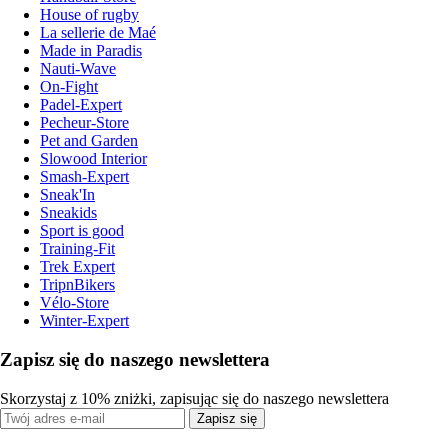
House of rugby
La sellerie de Maé
Made in Paradis
Nauti-Wave
On-Fight
Padel-Expert
Pecheur-Store
Pet and Garden
Slowood Interior
Smash-Expert
Sneak'In
Sneakids
Sport is good
Training-Fit
Trek Expert
TripnBikers
Vélo-Store
Winter-Expert
Zapisz się do naszego newslettera
Skorzystaj z 10% zniżki, zapisując się do naszego newslettera
Zapisz się