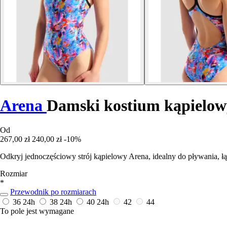
Arena
Damski kostium kąpielow
Od
267,00 zł
240,00 zł
-10%
Odkryj jednoczęściowy strój kąpielowy Arena, idealny do pływania, 
Rozmiar
*
Przewodnik po rozmiarach
36
24h
38
24h
40
24h
42
44
To pole jest wymagane