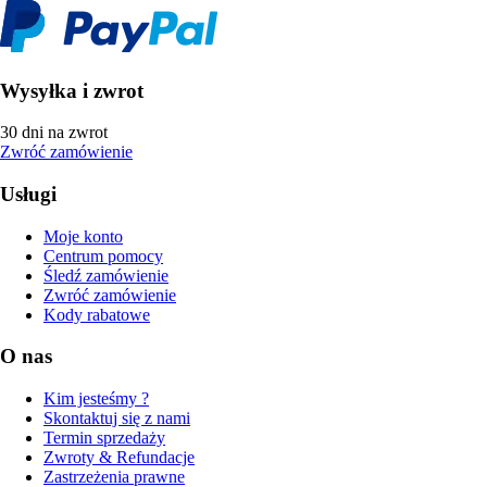
Wysyłka i zwrot
30 dni na zwrot
Zwróć zamówienie
Usługi
Moje konto
Centrum pomocy
Śledź zamówienie
Zwróć zamówienie
Kody rabatowe
O nas
Kim jesteśmy ?
Skontaktuj się z nami
Termin sprzedaży
Zwroty & Refundacje
Zastrzeżenia prawne