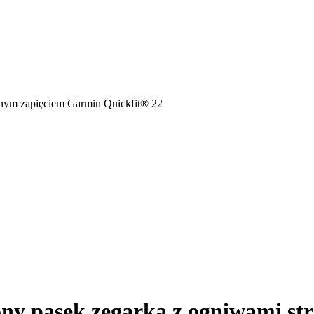
anym zapięciem Garmin Quickfit® 22
y pasek zegarka z ogniwami str