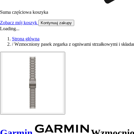
Suma częściowa koszyka
Zobacz mój koszyk
Kontynuuj zakupy
Loading...
Strona główna
/
Wzmocniony pasek zegarka z ogniwami strzałkowymi i skład
Garmin
Wzmocnion