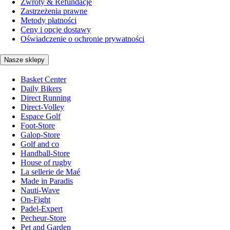
Zwroty & Refundacje
Zastrzeżenia prawne
Metody płatności
Ceny i opcje dostawy
Oświadczenie o ochronie prywatności
Nasze sklepy
Basket Center
Daily Bikers
Direct Running
Direct-Volley
Espace Golf
Foot-Store
Galop-Store
Golf and co
Handball-Store
House of rugby
La sellerie de Maé
Made in Paradis
Nauti-Wave
On-Fight
Padel-Expert
Pecheur-Store
Pet and Garden