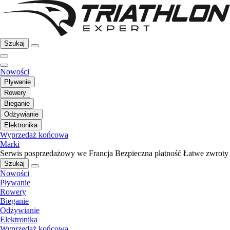
Szukaj
Nowości
Pływanie
Rowery
Bieganie
Odżywianie
Elektronika
Wyprzedaż końcowa
Marki
Serwis posprzedażowy we Francja
Bezpieczna płatność
Łatwe zwroty
Szukaj
Nowości
Pływanie
Rowery
Bieganie
Odżywianie
Elektronika
Wyprzedaż końcowa