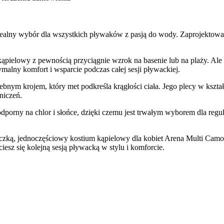
ealny wybór dla wszystkich pływaków z pasją do wody. Zaprojektowan
elowy z pewnością przyciągnie wzrok na basenie lub na plaży. Ale n
malny komfort i wsparcie podczas całej sesji pływackiej.
lebnym krojem, który met podkreśla krągłości ciała. Jego plecy w kszt
niczeń.
odporny na chlor i słońce, dzięki czemu jest trwałym wyborem dla re
aczką, jednoczęściowy kostium kąpielowy dla kobiet Arena Multi Camo
ciesz się kolejną sesją pływacką w stylu i komforcie.