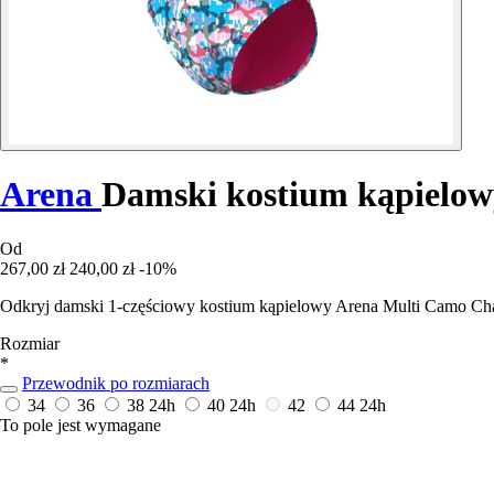
Arena
Damski kostium kąpielow
Od
267,00 zł
240,00 zł
-10%
Odkryj damski 1-częściowy kostium kąpielowy Arena Multi Camo Ch
Rozmiar
*
Przewodnik po rozmiarach
34
36
38
24h
40
24h
42
44
24h
To pole jest wymagane