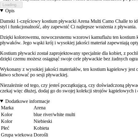
Loading...
Opis
Damski 1-częściowy kostium pływacki Arena Multi Camo Challe to id
styl i funkcjonalność, aby zapewnić Ci najlepsze wrażenia z pływania.
Dzięki kolorowemu, nowoczesnemu wzorowi kamuflażu ten kostium kąpi
pływaków. Jego wąski krój i wysokiej jakości materiał zapewniają opty
Kostium pływacki został zaprojektowany specjalnie dla kobiet, z poch
dzięki czemu możesz osiągnąć swoje cele pływackie bez żadnych ogra
Wykonany z wysokiej jakości materiałów, ten kostium kąpielowy jest 
łatwo schować po sesji pływackiej.
Niezależnie od tego, czy jesteś początkującą, czy doświadczoną pływ
czekaj więc dłużej, dodaj go do swojej kolekcji strojów kąpielowych i 
Dodatkowe informacje
Marka
Arena
Kolor
blue river/white multi
Kolor
Niebieski
Płeć
Kobieta
Grupa wiekowa
Dorośli