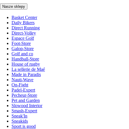
Nasze sklepy
Basket Center
Daily Bikers
Direct Running
Direct-Volley
Espace Golf
Foot-Store
Galop-Store
Golf and co
Handball-Store
House of rugby
La sellerie de Maé
Made in Paradis
Nauti-Wave
On-Fight
Padel-Expert
Pecheur-Store
Pet and Garden
Slowood Interior
Smash-Expert
Sneak'In
Sneakids
Sport is good