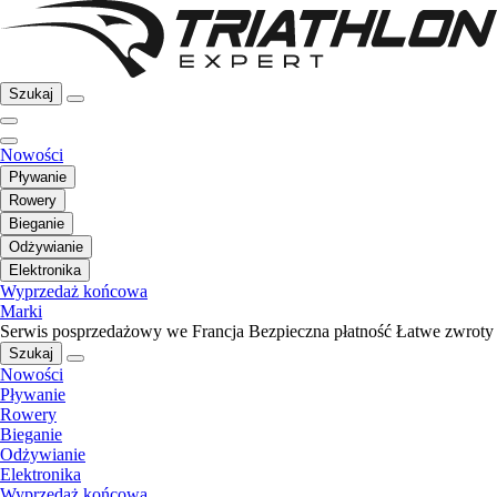
Szukaj
Nowości
Pływanie
Rowery
Bieganie
Odżywianie
Elektronika
Wyprzedaż końcowa
Marki
Serwis posprzedażowy we Francja
Bezpieczna płatność
Łatwe zwroty
Szukaj
Nowości
Pływanie
Rowery
Bieganie
Odżywianie
Elektronika
Wyprzedaż końcowa