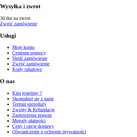
Wysyłka i zwrot
30 dni na zwrot
Zwróć zamówienie
Usługi
Moje konto
Centrum pomocy
Śledź zamówienie
Zwróć zamówienie
Kody rabatowe
O nas
Kim jesteśmy ?
Skontaktuj się z nami
Termin sprzedaży
Zwroty & Refundacje
Zastrzeżenia prawne
Metody płatności
Ceny i opcje dostawy
Oświadczenie o ochronie prywatności