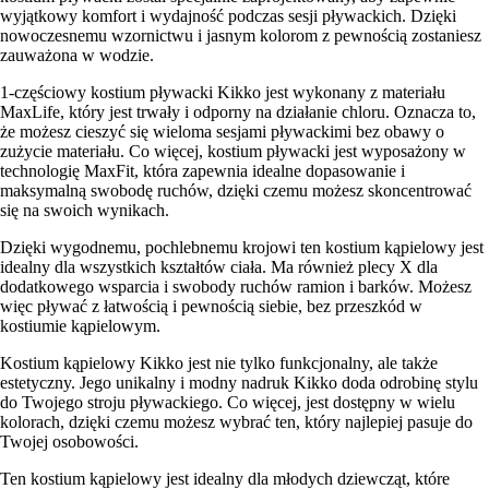
wyjątkowy komfort i wydajność podczas sesji pływackich. Dzięki
nowoczesnemu wzornictwu i jasnym kolorom z pewnością zostaniesz
zauważona w wodzie.
1-częściowy kostium pływacki Kikko jest wykonany z materiału
MaxLife, który jest trwały i odporny na działanie chloru. Oznacza to,
że możesz cieszyć się wieloma sesjami pływackimi bez obawy o
zużycie materiału. Co więcej, kostium pływacki jest wyposażony w
technologię MaxFit, która zapewnia idealne dopasowanie i
maksymalną swobodę ruchów, dzięki czemu możesz skoncentrować
się na swoich wynikach.
Dzięki wygodnemu, pochlebnemu krojowi ten kostium kąpielowy jest
idealny dla wszystkich kształtów ciała. Ma również plecy X dla
dodatkowego wsparcia i swobody ruchów ramion i barków. Możesz
więc pływać z łatwością i pewnością siebie, bez przeszkód w
kostiumie kąpielowym.
Kostium kąpielowy Kikko jest nie tylko funkcjonalny, ale także
estetyczny. Jego unikalny i modny nadruk Kikko doda odrobinę stylu
do Twojego stroju pływackiego. Co więcej, jest dostępny w wielu
kolorach, dzięki czemu możesz wybrać ten, który najlepiej pasuje do
Twojej osobowości.
Ten kostium kąpielowy jest idealny dla młodych dziewcząt, które