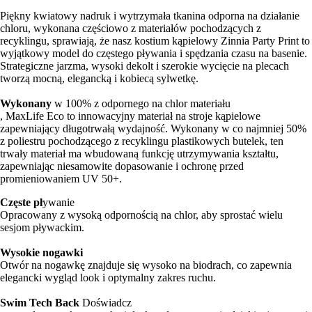
Piękny kwiatowy nadruk i wytrzymała tkanina odporna na działanie
chloru, wykonana częściowo z materiałów pochodzących z
recyklingu, sprawiają, że nasz kostium kąpielowy Zinnia Party Print to
wyjątkowy model do częstego pływania i spędzania czasu na basenie.
Strategiczne jarzma, wysoki dekolt i szerokie wycięcie na plecach
tworzą mocną, elegancką i kobiecą sylwetkę.
Wykonany
w 100% z odpornego na chlor materiału
, MaxLife Eco to innowacyjny materiał na stroje kąpielowe
zapewniający długotrwałą wydajność. Wykonany w co najmniej 50%
z poliestru pochodzącego z recyklingu plastikowych butelek, ten
trwały materiał ma wbudowaną funkcję utrzymywania kształtu,
zapewniając niesamowite dopasowanie i ochronę przed
promieniowaniem UV 50+.
Częste pł
ywanie
Opracowany z wysoką odpornością na chlor, aby sprostać wielu
sesjom pływackim.
Wysokie nogawki
Otwór na nogawkę znajduje się wysoko na biodrach, co zapewnia
elegancki wygląd look i optymalny zakres ruchu.
Swim Tech Back
Doświadcz