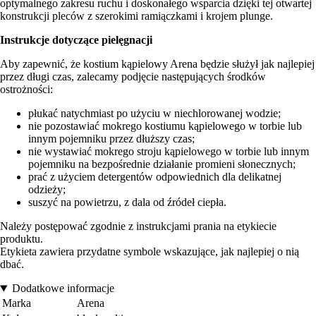
optymalnego zakresu ruchu i doskonałego wsparcia dzięki tej otwartej
konstrukcji pleców z szerokimi ramiączkami i krojem plunge.
Instrukcje dotyczące pielęgnacji
Aby zapewnić, że kostium kąpielowy Arena będzie służył jak najlepiej
przez długi czas, zalecamy podjęcie następujących środków
ostrożności:
płukać natychmiast po użyciu w niechlorowanej wodzie;
nie pozostawiać mokrego kostiumu kąpielowego w torbie lub
innym pojemniku przez dłuższy czas;
nie wystawiać mokrego stroju kąpielowego w torbie lub innym
pojemniku na bezpośrednie działanie promieni słonecznych;
prać z użyciem detergentów odpowiednich dla delikatnej
odzieży;
suszyć na powietrzu, z dala od źródeł ciepła.
Należy postępować zgodnie z instrukcjami prania na etykiecie
produktu.
Etykieta zawiera przydatne symbole wskazujące, jak najlepiej o nią
dbać.
Dodatkowe informacje
Marka
Arena