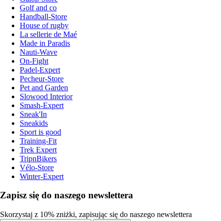
Golf and co
Handball-Store
House of rugby
La sellerie de Maé
Made in Paradis
Nauti-Wave
On-Fight
Padel-Expert
Pecheur-Store
Pet and Garden
Slowood Interior
Smash-Expert
Sneak'In
Sneakids
Sport is good
Training-Fit
Trek Expert
TripnBikers
Vélo-Store
Winter-Expert
Zapisz się do naszego newslettera
Skorzystaj z 10% zniżki, zapisując się do naszego newslettera