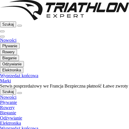
Szukaj
Nowości
Pływanie
Rowery
Bieganie
Odżywianie
Elektronika
Wyprzedaż końcowa
Marki
Serwis posprzedażowy we Francja
Bezpieczna płatność
Łatwe zwroty
Szukaj
Nowości
Pływanie
Rowery
Bieganie
Odżywianie
Elektronika
Wyprzedaż końcowa