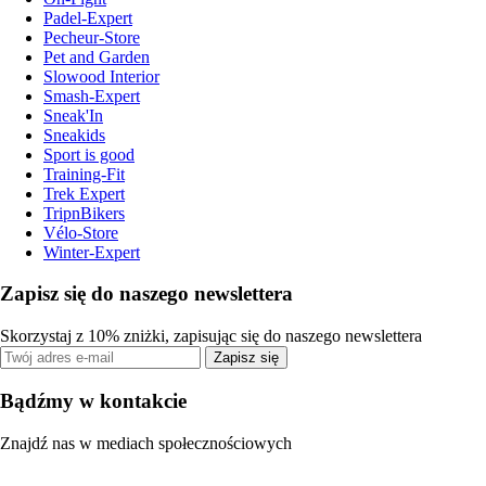
Padel-Expert
Pecheur-Store
Pet and Garden
Slowood Interior
Smash-Expert
Sneak'In
Sneakids
Sport is good
Training-Fit
Trek Expert
TripnBikers
Vélo-Store
Winter-Expert
Zapisz się do naszego newslettera
Skorzystaj z 10% zniżki, zapisując się do naszego newslettera
Zapisz się
Bądźmy w kontakcie
Znajdź nas w mediach społecznościowych