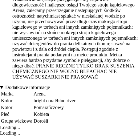
długowieczność i najlepsze osiągi Twojego stroju kąpielowego
Arena, zalecamy przestrzeganie następujących środków
ostrożności: natychmiast spłukać w nieskalanej wodzie po
użyciu; nie przechowywać przez długi czas mokrego stroju
kąpielowego w torbach ani innych zamkniętych pojemnikach;
nie wystawiać na słońce mokrego stroju kąpielowego
umieszczonego w torbach ani innych zamkniętych pojemnikach;
używać detergentów do prania delikatnych tkanin; suszyć na
powietrzu i z dala od źródeł ciepła. Postępuj zgodnie z
instrukcjami prania podanymi na metce produktu. Metka
zawiera bardzo przydatne symbole pielęgnacji, aby dobrze o
niego dbać. PRANIE RĘCZNE TYLKO BRAK SUSZENIA
CHEMICZNEGO NIE WOLNO BLEACHAĆ NIE
UŻYWAĆ SUSZARKI NIE PRASOWAĆ
Dodatkowe informacje
Marka
Arena
Kolor
bright coral/blue river
Kolor
Pomarańczowy
Płeć
Kobieta
Grupa wiekowa
Dorośli
Loading...
Loading...