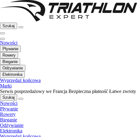
Szukaj
Nowości
Pływanie
Rowery
Bieganie
Odżywianie
Elektronika
Wyprzedaż końcowa
Marki
Serwis posprzedażowy we Francja
Bezpieczna płatność
Łatwe zwroty
Szukaj
Nowości
Pływanie
Rowery
Bieganie
Odżywianie
Elektronika
Wyprzedaż końcowa