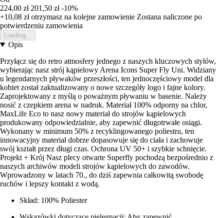
224,00 zł
201,50 zł
-10%
+10,08 zł
otrzymasz na kolejne zamowienie
Zostana naliczone po
potwierdzeniu zamowienia
Loading...
Opis
Przyłącz się do retro atmosfery jednego z naszych kluczowych stylów,
wybierając nasz strój kąpielowy Arena Icons Super Fly Uni. Widziany
u legendarnych pływaków przeszłości, ten jednoczęściowy model dla
kobiet został zaktualizowany o nowe szczegóły logo i fajne kolory.
Zaprojektowany z myślą o poważnym pływaniu w basenie. Należy
nosić z czepkiem arena w nadruk. Materiał 100% odporny na chlor,
MaxLife Eco to nasz nowy materiał do strojów kąpielowych
produkowany odpowiedzialnie, aby zapewnić długotrwałe osiągi.
Wykonany w minimum 50% z recyklingowanego poliestru, ten
innowacyjny materiał dobrze dopasowuje się do ciała i zachowuje
swój kształt przez długi czas. Ochrona UV 50+ i szybkie schnięcie.
Projekt + Krój Nasz plecy otwarte Superfly pochodzą bezpośrednio z
naszych archiwów modeli strojów kąpielowych do zawodów.
Wprowadzony w latach 70., do dziś zapewnia całkowitą swobodę
ruchów i lepszy kontakt z wodą.
Skład: 100% Poliester
Wskazówki dotyczące pielęgnacji: Aby zapewnić