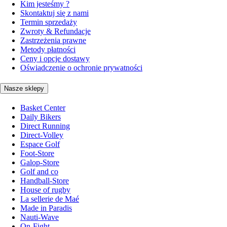
Kim jesteśmy ?
Skontaktuj się z nami
Termin sprzedaży
Zwroty & Refundacje
Zastrzeżenia prawne
Metody płatności
Ceny i opcje dostawy
Oświadczenie o ochronie prywatności
Nasze sklepy
Basket Center
Daily Bikers
Direct Running
Direct-Volley
Espace Golf
Foot-Store
Galop-Store
Golf and co
Handball-Store
House of rugby
La sellerie de Maé
Made in Paradis
Nauti-Wave
On-Fight