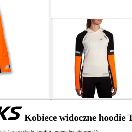
Kobiece widoczne hoodie 
ek, łączącą ciepło, komfort i optymalną widoczność.