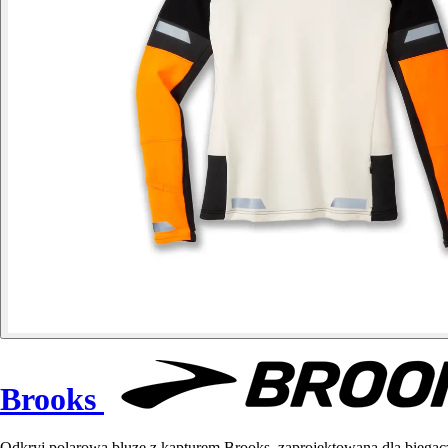
Brooks
Odkryj polarową bluzę z kapturem Brooks, zaprojektowaną dla biegacz