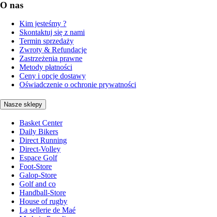
O nas
Kim jesteśmy ?
Skontaktuj się z nami
Termin sprzedaży
Zwroty & Refundacje
Zastrzeżenia prawne
Metody płatności
Ceny i opcje dostawy
Oświadczenie o ochronie prywatności
Nasze sklepy
Basket Center
Daily Bikers
Direct Running
Direct-Volley
Espace Golf
Foot-Store
Galop-Store
Golf and co
Handball-Store
House of rugby
La sellerie de Maé