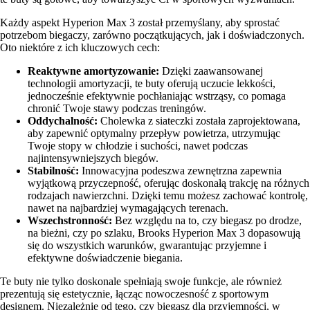
Każdy aspekt Hyperion Max 3 został przemyślany, aby sprostać
potrzebom biegaczy, zarówno początkujących, jak i doświadczonych.
Oto niektóre z ich kluczowych cech:
Reaktywne amortyzowanie:
Dzięki zaawansowanej
technologii amortyzacji, te buty oferują uczucie lekkości,
jednocześnie efektywnie pochłaniając wstrząsy, co pomaga
chronić Twoje stawy podczas treningów.
Oddychalność:
Cholewka z siateczki została zaprojektowana,
aby zapewnić optymalny przepływ powietrza, utrzymując
Twoje stopy w chłodzie i suchości, nawet podczas
najintensywniejszych biegów.
Stabilność:
Innowacyjna podeszwa zewnętrzna zapewnia
wyjątkową przyczepność, oferując doskonałą trakcję na różnych
rodzajach nawierzchni. Dzięki temu możesz zachować kontrolę,
nawet na najbardziej wymagających terenach.
Wszechstronność:
Bez względu na to, czy biegasz po drodze,
na bieżni, czy po szlaku, Brooks Hyperion Max 3 dopasowują
się do wszystkich warunków, gwarantując przyjemne i
efektywne doświadczenie biegania.
Te buty nie tylko doskonale spełniają swoje funkcje, ale również
prezentują się estetycznie, łącząc nowoczesność z sportowym
designem. Niezależnie od tego, czy biegasz dla przyjemności, w