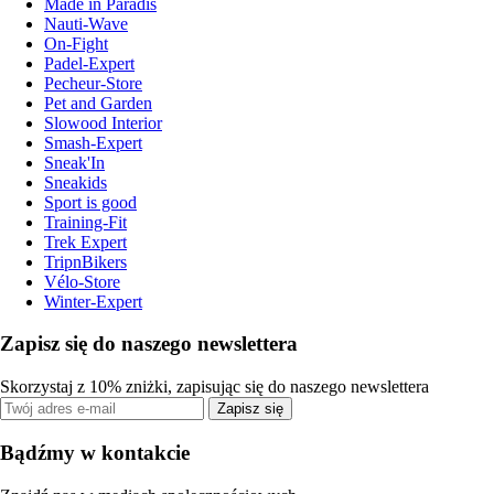
Made in Paradis
Nauti-Wave
On-Fight
Padel-Expert
Pecheur-Store
Pet and Garden
Slowood Interior
Smash-Expert
Sneak'In
Sneakids
Sport is good
Training-Fit
Trek Expert
TripnBikers
Vélo-Store
Winter-Expert
Zapisz się do naszego newslettera
Skorzystaj z 10% zniżki, zapisując się do naszego newslettera
Zapisz się
Bądźmy w kontakcie