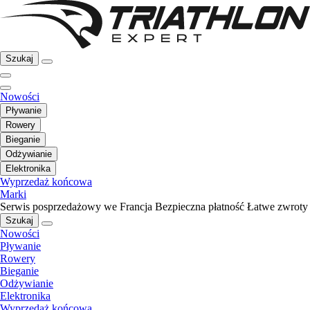
Szukaj
Nowości
Pływanie
Rowery
Bieganie
Odżywianie
Elektronika
Wyprzedaż końcowa
Marki
Serwis posprzedażowy we Francja
Bezpieczna płatność
Łatwe zwroty
Szukaj
Nowości
Pływanie
Rowery
Bieganie
Odżywianie
Elektronika
Wyprzedaż końcowa