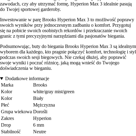
zawodach, czy aby utrzymać formę, Hyperion Max 3 idealnie pasują
do Twojej sportowej garderoby.
Inwestowanie w parę Brooks Hyperion Max 3 to możliwość poprawy
swoich wyników przy jednoczesnym zadbaniu o komfort. Przygotuj
się na pobicie swoich osobistych rekordów i przekraczanie swoich
granic z tymi precyzyjnymi narzędziami dla pasjonatów biegania.
Podsumowując, buty do biegania Brooks Hyperion Max 3 są idealnym
wyborem dla każdego, kto pragnie połączyć komfort, technologię i styl
podczas swoich sesji biegowych. Nie czekaj dłużej, aby poprawić
swoje wyniki i poczuć różnicę, jaką mogą wnieść do Twojego
doświadczenia w bieganiu.
Dodatkowe informacje
Marka
Brooks
Kolor
white/gray mist/green
Kolor
Biały
Płeć
Mężczyzna
Grupa wiekowa
Dorośli
Zakres
Hyperion
Drop
6 mm
Stabilność
Neutre